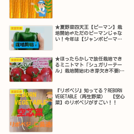
★夏野菜四天王【ピーマン】栽
家庭菜園
培開始🌱ただのピーマンじゃな
い！今年は【ジャンボピーマ
ン】だあ～
★ほったらかしで放任栽培でき
家庭菜園
るミニトマト「シュガリーテー
ル」栽培開始❕わき芽欠き不要❕手
間いらずで高糖度
『リボベジ』知ってる？REBORN
家庭菜園
VEGETABLE（再生野菜） 【空心
菜】のリボベジがすごい！！