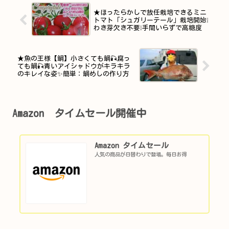
★ほったらかしで放任栽培できるミニ
トマト「シュガリーテール」栽培開始❕
わき芽欠き不要❕手間いらずで高糖度
★魚の王様【鯛】小さくても鯛🎣腐っ
ても鯛🎣青いアイシャドウがキラキラ
のキレイな姿✨簡単：鯛めしの作り方
Amazon タイムセール開催中
Amazon タイムセール
人気の商品が日替わりで登場。毎日お得