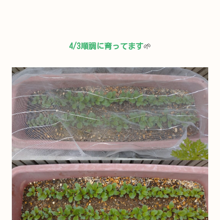
4/3順調に育ってます
🌱