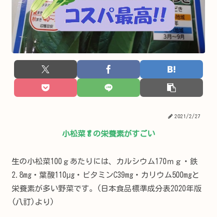
2021/2/27
小松菜🥬の栄養素がすごい
生の小松菜100ｇあたりには、カルシウム170ｍｇ・鉄
2.8mg・葉酸110μg・ビタミンC39mg・カリウム500mgと
栄養素が多い野菜です。(日本食品標準成分表2020年版
(八訂)より)