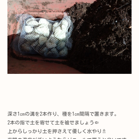
深さ1㎝の溝を2本作り、種を1㎝間隔で置きます。
2本の指で土を寄せて土を被せましょう🤏
上からしっかり土を押さえて優しく水やり🚿