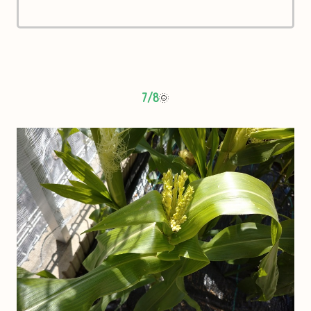
7
/8
🌞