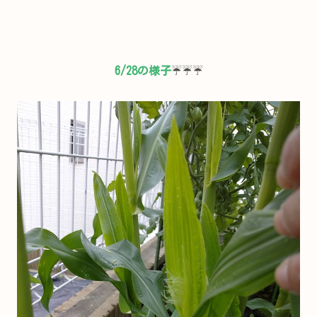
6/28の様子
☔☔☔