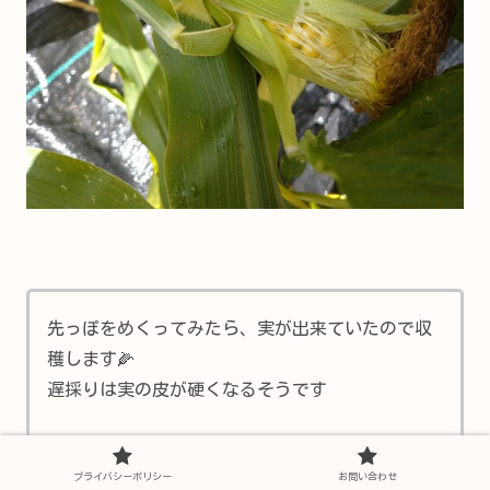
先っぽをめくってみたら、実が出来ていたので収
穫します🌽
遅採りは実の皮が硬くなるそうです
採り方は…下に向かってバキバキッ❕
プライバシーポリシー
お問い合わせ
手首をひねってクルッ❕