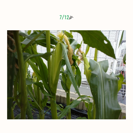
7/12
🌽